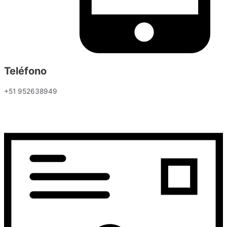
Teléfono
+51 952638949