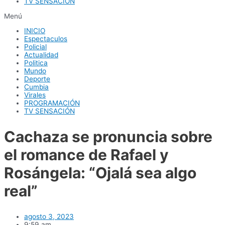
TV SENSACIÓN
Menú
INICIO
Espectaculos
Policial
Actualidad
Politica
Mundo
Deporte
Cumbia
Virales
PROGRAMACIÓN
TV SENSACIÓN
Cachaza se pronuncia sobre
el romance de Rafael y
Rosángela: “Ojalá sea algo
real”
agosto 3, 2023
9:59 am