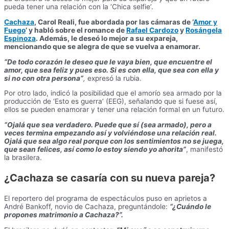
pueda tener una relación con la ‘Chica selfie’.
Cachaza
, Carol Reali, fue abordada por las cámaras de ‘
Amor y
Fuego
’ y habló sobre el romance de
Rafael Cardozo
y
Rosángela
Espinoza
. Además, le deseó lo mejor a su expareja,
mencionando que se alegra de que se vuelva a enamorar.
“De todo corazón le deseo que le vaya bien, que encuentre el
amor, que sea feliz y pues eso. Si es con ella, que sea con ella y
si no con otra persona”
,
expresó la rubia.
Por otro lado, indicó la posibilidad que el amorío sea armado por la
producción de ‘Esto es guerra’ (EEG), señalando que si fuese así,
ellos se pueden enamorar y tener una relación formal en un futuro.
“Ojalá que sea verdadero. Puede que sí (sea armado), pero a
veces termina empezando así y volviéndose una relación real.
Ojalá que sea algo real porque con los sentimientos no se juega,
que sean felices, así como lo estoy siendo yo ahorita”
, manifestó
la brasilera.
¿Cachaza se casaría con su nueva pareja?
El reportero del programa de espectáculos puso en aprietos a
André Bankoff, novio de Cachaza, preguntándole:
“¿Cuándo le
propones matrimonio a Cachaza?”.