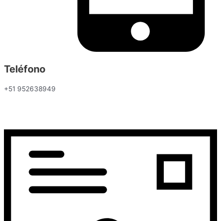
Teléfono
+51 952638949