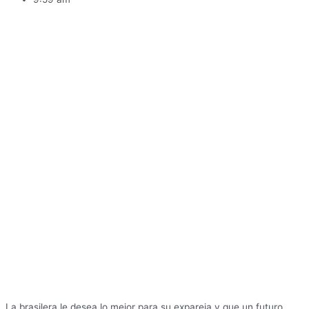
La brasilera le desea lo mejor para su expareja y que un futuro