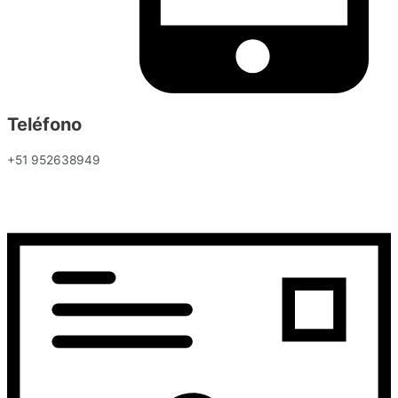
Teléfono
+51 952638949