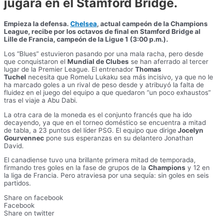
jugará en el Stamford Bridge.
Empieza la defensa.
Chelsea
, actual campeón de la Champions
League, recibe por los octavos de final en Stamford Bridge al
Lille de Francia, campeón de la Ligue 1 (3:00 p.m.).
Los “Blues” estuvieron pasando por una mala racha, pero desde
que conquistaron el
Mundial de Clubes
se han aferrado al tercer
lugar de la Premier League. El entrenador
Thomas
Tuchel
necesita que Romelu Lukaku sea más incisivo, ya que no le
ha marcado goles a un rival de peso desde y atribuyó la falta de
fluidez en el juego del equipo a que quedaron “un poco exhaustos”
tras el viaje a Abu Dabi.
La otra cara de la moneda es el conjunto francés que ha ido
decayendo, ya que en el torneo doméstico se encuentra a mitad
de tabla, a 23 puntos del líder PSG. El equipo que dirige
Jocelyn
Gourvennec
pone sus esperanzas en su delantero Jonathan
David.
El canadiense tuvo una brillante primera mitad de temporada,
firmando tres goles en la fase de grupos de la
Champions
y 12 en
la liga de Francia. Pero atraviesa por una sequía: sin goles en seis
partidos.
Share on facebook
Facebook
Share on twitter