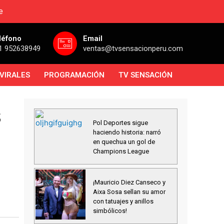
e
léfono
Email
1 952638949
ventas@tvsensacionperu.com
VIRALES
PROGRAMACIÓN
TV SENSACIÓN
s
Pol Deportes sigue
haciendo historia: narró
en quechua un gol de
Champions League
¡Mauricio Diez Canseco y
Aixa Sosa sellan su amor
con tatuajes y anillos
simbólicos!