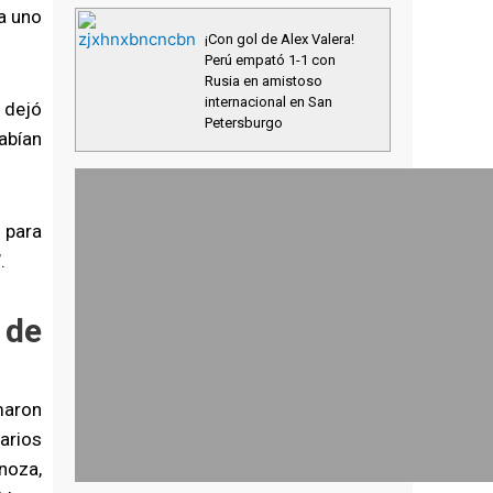
a uno
¡Con gol de Alex Valera!
Perú empató 1-1 con
Rusia en amistoso
internacional en San
dejó
Petersburgo
abían
 para
.
 de
maron
arios
noza,