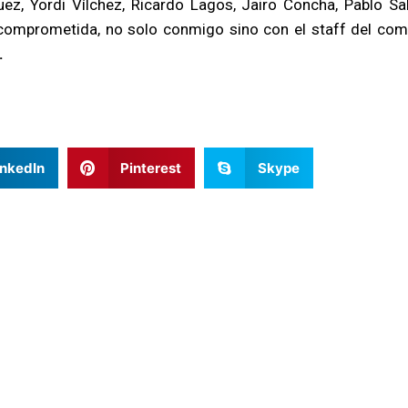
ez, Yordi Vílchez, Ricardo Lagos, Jairo Concha, Pablo Sa
 comprometida, no solo conmigo sino con el staff del co
.
inkedIn
Pinterest
Skype