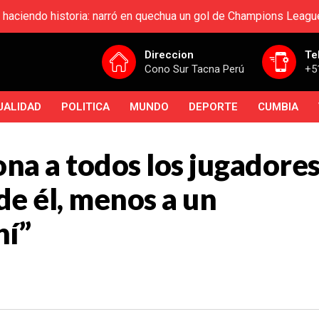
 haciendo historia: narró en quechua un gol de Champions Leagu
Direccion
Te
Cono Sur Tacna Perú
+5
UALIDAD
POLITICA
MUNDO
DEPORTE
CUMBIA
na a todos los jugadore
de él, menos a un
hí”