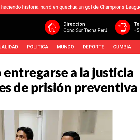
 haciendo historia: narró en quechua un gol de Champions Leagu
Direccion
Te
Cono Sur Tacna Perú
+5
UALIDAD
POLITICA
MUNDO
DEPORTE
CUMBIA
entregarse a la justicia
es de prisión preventiva