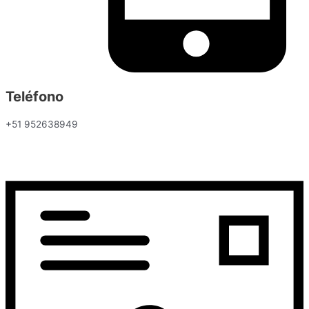
Teléfono
+51 952638949