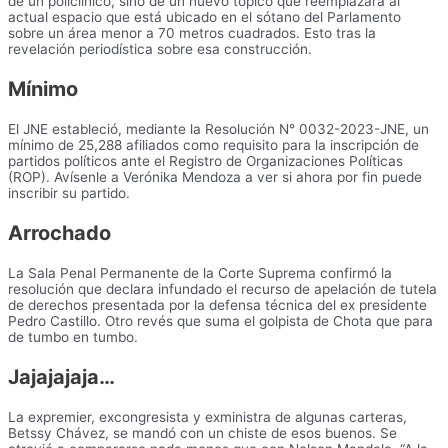
de un policlínico, sino de un nuevo tópico que reemplazará al
actual espacio que está ubicado en el sótano del Parlamento
sobre un área menor a 70 metros cuadrados. Esto tras la
revelación periodística sobre esa construcción.
Mínimo
El JNE estableció, mediante la Resolución N° 0032-2023-JNE, un
mínimo de 25,288 afiliados como requisito para la inscripción de
partidos políticos ante el Registro de Organizaciones Políticas
(ROP). Avísenle a Verónika Mendoza a ver si ahora por fin puede
inscribir su partido.
Arrochado
La Sala Penal Permanente de la Corte Suprema confirmó la
resolución que declara infundado el recurso de apelación de tutela
de derechos presentada por la defensa técnica del ex presidente
Pedro Castillo. Otro revés que suma el golpista de Chota que para
de tumbo en tumbo.
Jajajajaja…
La expremier, excongresista y exministra de algunas carteras,
Betssy Chávez, se mandó con un chiste de esos buenos. Se