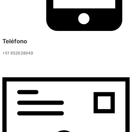
Teléfono
+51 952638949