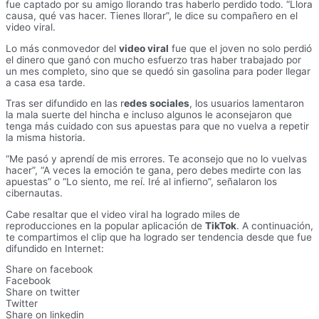
fue captado por su amigo llorando tras haberlo perdido todo. “Llora
causa, qué vas hacer. Tienes llorar”, le dice su compañero en el
video viral.
Lo más conmovedor del
video viral
fue que el joven no solo perdió
el dinero que ganó con mucho esfuerzo tras haber trabajado por
un mes completo, sino que se quedó sin gasolina para poder llegar
a casa esa tarde.
Tras ser difundido en las r
edes sociales
, los usuarios lamentaron
la mala suerte del hincha e incluso algunos le aconsejaron que
tenga más cuidado con sus apuestas para que no vuelva a repetir
la misma historia.
“Me pasó y aprendí de mis errores. Te aconsejo que no lo vuelvas
hacer”, “A veces la emoción te gana, pero debes medirte con las
apuestas” o “Lo siento, me reí. Iré al infierno”, señalaron los
cibernautas.
Cabe resaltar que el video viral ha logrado miles de
reproducciones en la popular aplicación de
TikTok
. A continuación,
te compartimos el clip que ha logrado ser tendencia desde que fue
difundido en Internet:
Share on facebook
Facebook
Share on twitter
Twitter
Share on linkedin