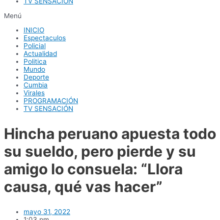
TV SENSACIÓN
Menú
INICIO
Espectaculos
Policial
Actualidad
Politica
Mundo
Deporte
Cumbia
Virales
PROGRAMACIÓN
TV SENSACIÓN
Hincha peruano apuesta todo
su sueldo, pero pierde y su
amigo lo consuela: “Llora
causa, qué vas hacer”
mayo 31, 2022
1:03 pm