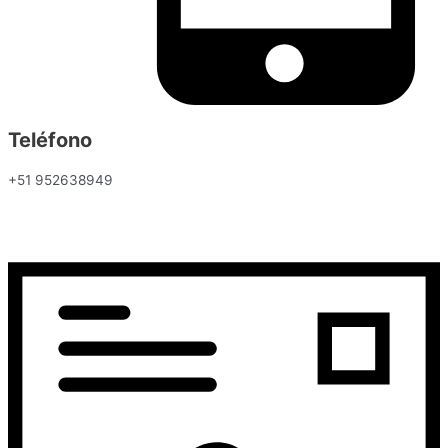
Teléfono
+51 952638949