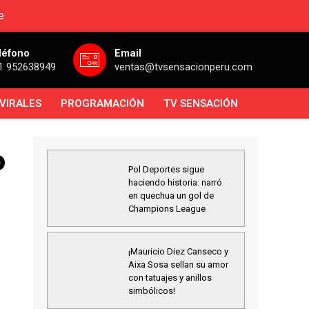
e
léfono
Email
1 952638949
ventas@tvsensacionperu.com
VIRALES
PROGRAMACIÓN
TV SENSACIÓN
o
Pol Deportes sigue
haciendo historia: narró
en quechua un gol de
Champions League
¡Mauricio Diez Canseco y
Aixa Sosa sellan su amor
con tatuajes y anillos
simbólicos!