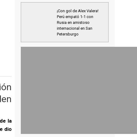
¡Con gol de Alex Valera!
Perú empató 1-1 con
Rusia en amistoso
internacional en San
Petersburgo
ión
den
de la
e dio