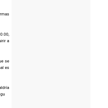
ormas
0.00,
rir a
ue se
al es
aldría
lgu