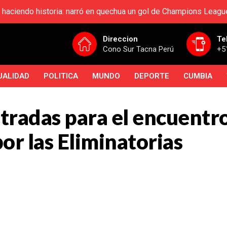
 haciendo historia: narró en quechua un gol de Champions Leagu
Direccion
Te
Cono Sur Tacna Perú
+5
UALIDAD
POLITICA
MUNDO
DEPORTE
CUMBIA
ntradas para el encuentr
or las Eliminatorias