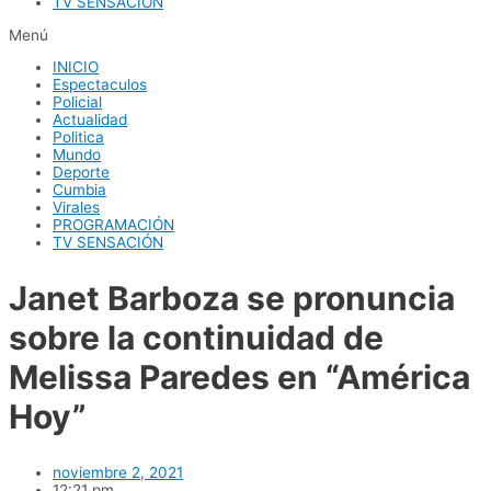
TV SENSACIÓN
Menú
INICIO
Espectaculos
Policial
Actualidad
Politica
Mundo
Deporte
Cumbia
Virales
PROGRAMACIÓN
TV SENSACIÓN
Janet Barboza se pronuncia
sobre la continuidad de
Melissa Paredes en “América
Hoy”
noviembre 2, 2021
12:21 pm