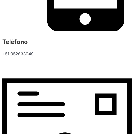
Teléfono
+51 952638949