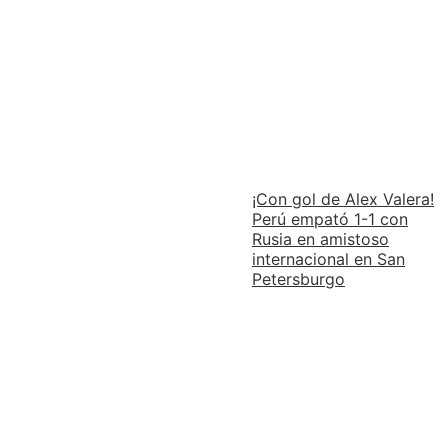
¡Con gol de Alex Valera!
Perú empató 1-1 con
Rusia en amistoso
internacional en San
Petersburgo