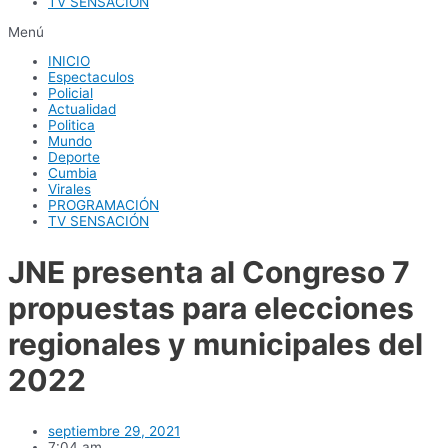
TV SENSACIÓN
Menú
INICIO
Espectaculos
Policial
Actualidad
Politica
Mundo
Deporte
Cumbia
Virales
PROGRAMACIÓN
TV SENSACIÓN
JNE presenta al Congreso 7
propuestas para elecciones
regionales y municipales del
2022
septiembre 29, 2021
7:04 am