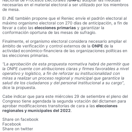
Nacional de Procesos Electorales (
ONPE
) adoptar las medidas
necesarias en el material electoral a ser utilizado por los miembros
de mesa.
El JNE también propone que el Reniec envíe el padrón electoral al
máximo organismo electoral con 270 días de anticipación, a fin de
llevar a cabo las
elecciones primarias
y garantizar la
conformación oportuna de las mesas de sufragio.
Finalmente, el organismo electoral considera necesario ampliar el
ámbito de verificación y control externos de la
ONPE
de la
actividad económico-financiera de las organizaciones políticas en
las elecciones primarias.
“La aprobación de esta propuesta normativa habrá de permitir que
la ONPE cuente con atribuciones claras y firmes favorables a nivel
operativo y logístico, a fin de reforzar su institucionalidad con
miras a realizar un proceso regional y municipal que garantice la
salud de los ciudadanos y del personal institucional a su cargo”
,
dice la propuesta.
Cabe indicar que para este miércoles 29 de setiembre el pleno del
Congreso tiene agendada la segunda votación del dictamen para
aprobar modificaciones transitorias de cara a las
elecciones
regionales y municipales del 2022
.
Share on facebook
Facebook
Share on twitter