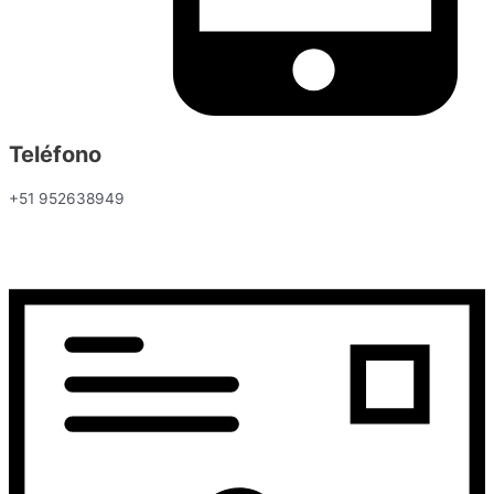
Teléfono
+51 952638949