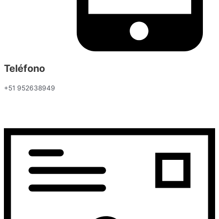
Teléfono
+51 952638949