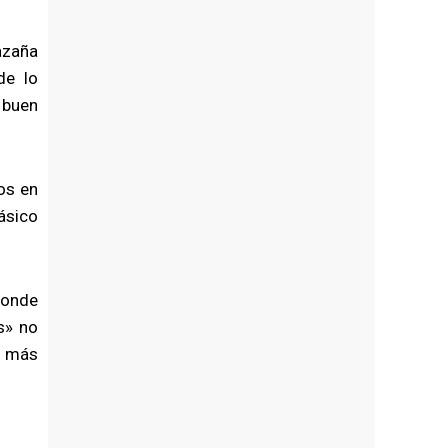
hazaña
de lo
 buen
os en
lásico
donde
s» no
s más