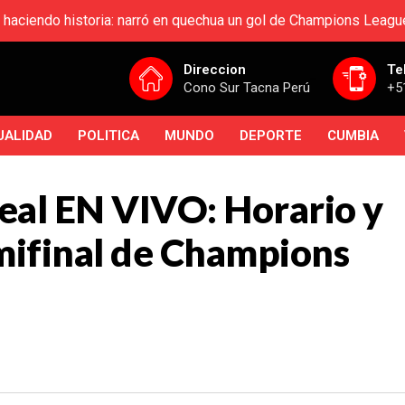
 haciendo historia: narró en quechua un gol de Champions Leagu
Direccion
Te
Cono Sur Tacna Perú
+5
UALIDAD
POLITICA
MUNDO
DEPORTE
CUMBIA
rreal EN VIVO: Horario y
emifinal de Champions