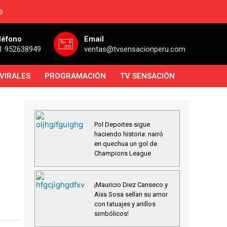
e
léfono
Email
1 952638949
ventas@tvsensacionperu.com
VIRALES
PROGRAMACIÓN
TV SENSACIÓN
Pol Deportes sigue
haciendo historia: narró
en quechua un gol de
Champions League
¡Mauricio Diez Canseco y
Aixa Sosa sellan su amor
con tatuajes y anillos
simbólicos!