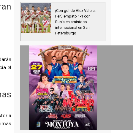
ran
¡Con gol de Alex Valera!
.
Perú empató 1-1 con
Rusia en amistoso
internacional en San
Petersburgo
darán
ia el
mas
toria
timas