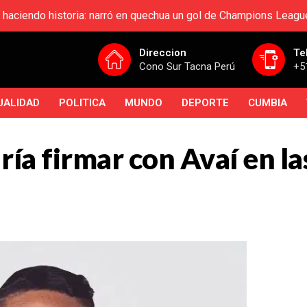
 haciendo historia: narró en quechua un gol de Champions Leagu
Direccion
Te
Cono Sur Tacna Perú
+5
UALIDAD
POLITICA
MUNDO
DEPORTE
CUMBIA
ía firmar con Avaí en la