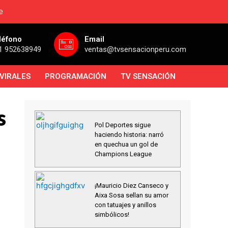
e
léfono
Email
1 952638949
ventas@tvsensacionperu.com
VIRALES
PROGRAMACIÓN
TV SENSACIÓN
s
Pol Deportes sigue
haciendo historia: narró
en quechua un gol de
Champions League
¡Mauricio Diez Canseco y
Aixa Sosa sellan su amor
con tatuajes y anillos
simbólicos!