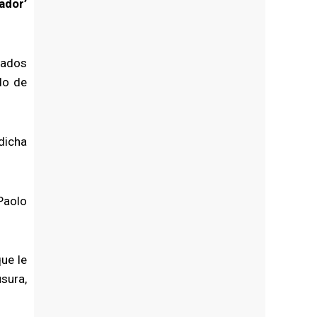
ador’
tados
do de
dicha
 Paolo
que le
usura,