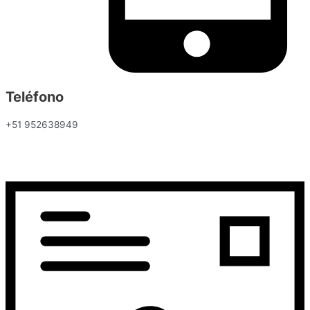
Teléfono
+51 952638949