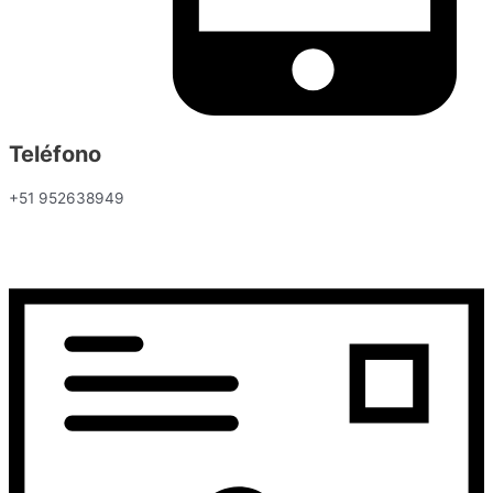
Teléfono
+51 952638949