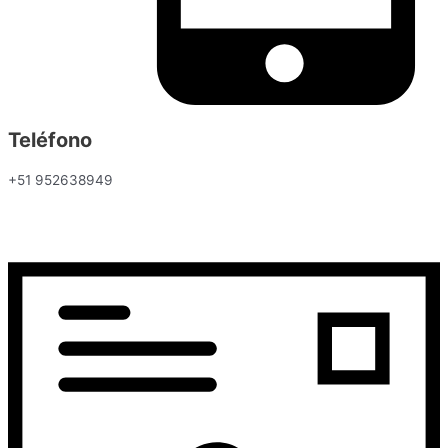
Teléfono
+51 952638949