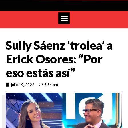
Sully Sáenz ‘trolea’ a
Erick Osores: “Por
eso estás así”
julio 19, 2022
6:54 am