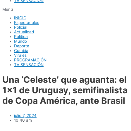
TV SENSACIÓN
Menú
INICIO
Espectaculos
Policial
Actualidad
Politica
Mundo
Deporte
Cumbia
Virales
PROGRAMACIÓN
TV SENSACIÓN
Una ‘Celeste’ que aguanta: el
1×1 de Uruguay, semifinalista
de Copa América, ante Brasil
julio 7, 2024
10:40 am