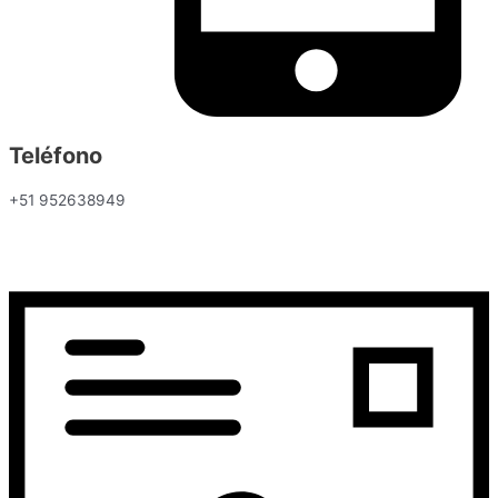
Teléfono
+51 952638949