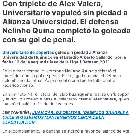
Con triplete de Álex Valera,
Universitario vapuleó sin piedad a
Alianza Universidad. El defensa
Nelinho Quina completó la goleada
con su gol de penal.
Universitario de Deportes
goleó sin piedad a Alianza
Universidad de Huánuco en el Estadio Alberto Gallardo, por la
fecha 12 de la segunda fase de la Liga 1 Betsson 2021.
En el primer tiempo, el veterano
Nelinho Quina
adelantó el
marcador con su gol de penal. En la jugada previa, el defensa
colombiano Jonathan Ávila cometió una fuerte falta contra
Federico Alonso.
En el minuto 44, el lateral del club
huanqueño
realizó un ‘blooper’
y le dio un excelente pase al delantero ‘crema’
Álex
Valera,
quien
mandó el balón al fondo de las redes.
LEE TAMBIÉN |
JUAN CARLOS OBLITAS: “DEBEMOS GANARLE A
CHILE SI QUEREMOS MANTENERNOS CERCA DE LA
CLASIFICACIÓN”
En el complemento, la cancha se inclinó a favor del elenco de Ate.