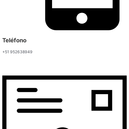
Teléfono
+51 952638949