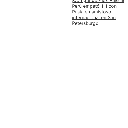
¡Con gol de Alex Valera!
Perú empató 1-1 con
Rusia en amistoso
internacional en San
Petersburgo