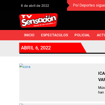
Pol Deportes sigue
6 de abril de 2022
INICIO
ESPECTACULOS
POLICIAL
ACT
ABRIL 6, 2022
IC
VA
Músi
han 