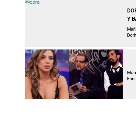
DO
Y B
Maño
Dori
Móni
Enem