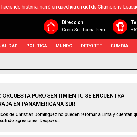
 haciendo historia: narró en quechua un gol de Champions Leagu
Direccion
Te
Cono Sur Tacna Perú
+5
UALIDAD
POLITICA
MUNDO
DEPORTE
CUMBIA
A: ORQUESTA PURO SENTIMIENTO SE ENCUENTRA
RADA EN PANAMERICANA SUR
cos de Christian Domínguez no pueden retornar a Lima y cuentan q
sufrido agresiones. Después...