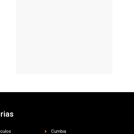
rias
aculos
Cumbia