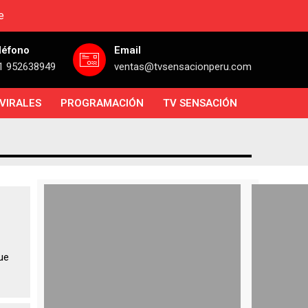
e
léfono
Email
1 952638949
ventas@tvsensacionperu.com
VIRALES
PROGRAMACIÓN
TV SENSACIÓN
ue