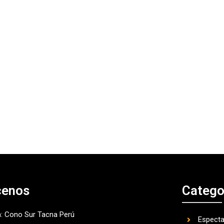
cenos
Catego
n: Cono Sur Tacna Perú
Espect