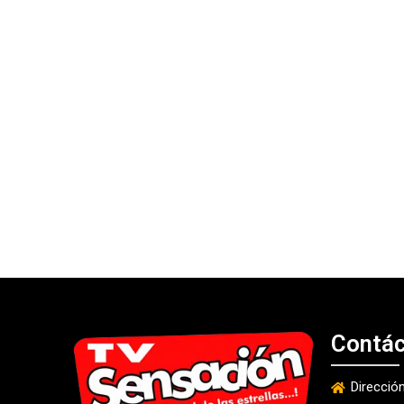
Contá
Direcció