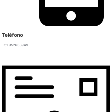
Teléfono
+51 952638949